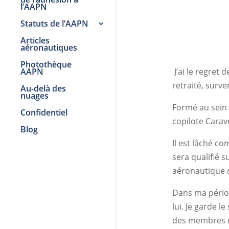
l’AAPN
Statuts de l’AAPN
Articles
aéronautiques
Photothèque
AAPN
J’ai le regre
retraité, surv
Au-delà des
nuages
Formé au sein 
Confidentiel
copilote Carave
Blog
Il est lâché c
sera qualifié 
aéronautique 
Dans ma périod
lui. Je garde 
des membres de