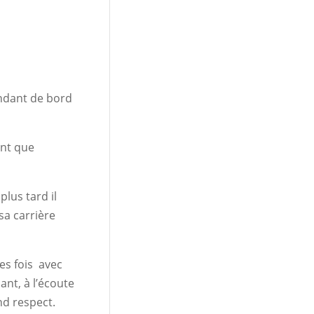
andant de bord
ant que
lus tard il
sa carrière
es fois avec
ant, à l’écoute
nd respect.